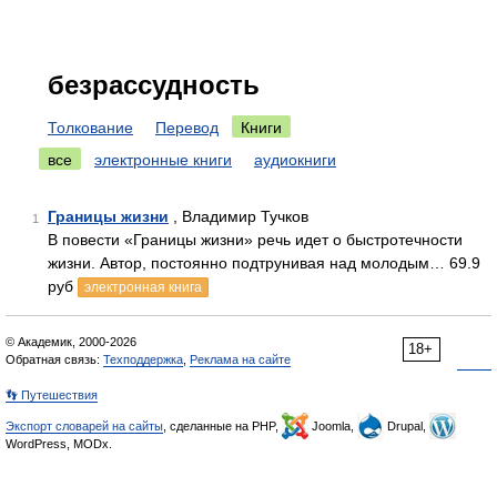
безрассудность
Толкование
Перевод
Книги
все
электронные книги
аудиокниги
Границы жизни
, Владимир Тучков
1
В повести «Границы жизни» речь идет о быстротечности
жизни. Автор, постоянно подтрунивая над молодым… 69.9
руб
электронная книга
© Академик, 2000-2026
18+
Обратная связь:
Техподдержка
,
Реклама на сайте
👣 Путешествия
Экспорт словарей на сайты
, сделанные на PHP,
Joomla,
Drupal,
WordPress, MODx.